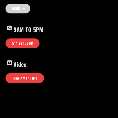
MORE
9AM TO 5PM
514 931 6808
Video
Time After Time