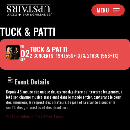
Skip
MENU
to
main
content
TUCK & PATTI
TUCK & PATTI
FRI
02
2 CONCERTS: 19H (55$+TX) & 21H30 (55$+TX)
SEP
Event Details
Depuis 43 ans, ce duo unique de jazz vocal/guitare qui traverse les genres, a
jeté son charme musical passionné dans le monde entier, capturant le cœur
des amoureux, le respect des amateurs de jazz et la crainte à couper le
souffle des guitaristes et des chanteurs.
Youtube video: « Time After Time »