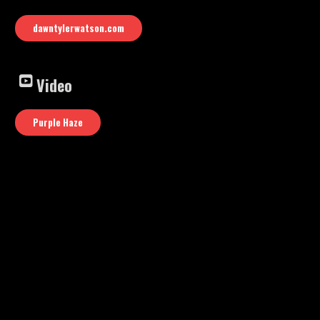
dawntylerwatson.com
Video
Purple Haze