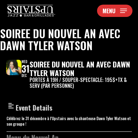
Skip
MENU
to
main
content
SOIREE DU NOUVEL AN AVEC
DAWN TYLER WATSON
SOIREE DU NOUVEL AN AVEC DAWN
WED
31
TYLER WATSON
DEC
PORTES À 19H / SOUPER-SPECTACLE: 195$+TX &
SERV (PAR PERSONNE)
Event Details
Célébrez le 31 décembre à l’Upstairs avec la chanteuse Dawn Tyler Watson et
son groupe !
Menu du Nouvel An