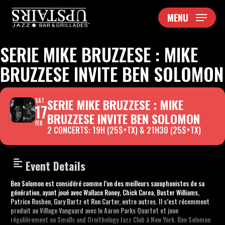
Skip
MENU
to
main
content
SERIE MIKE BRUZZESE : MIKE
BRUZZESE INVITE BEN SOLOMON
SERIE MIKE BRUZZESE : MIKE
SAT
17
BRUZZESE INVITE BEN SOLOMON
FEB
2 CONCERTS: 19H (25$+TX) & 21H30 (25$+TX)
Event Details
Ben Solomon est considéré comme l’un des meilleurs saxophonistes de sa
génération, ayant joué avec Wallace Roney, Chick Corea, Buster Williams,
Patrice Rushen, Gary Bartz et Ron Carter, entre autres. Il s’est récemment
produit au Village Vanguard avec le Aaron Parks Quartet et joue
régulièrement au Smalls and Ornithology Jazz Club à New York. Ben Solomon